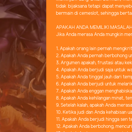
tidak bijaksana tetapi dapat menyeb
bermain di cemeslot, sehingga bert
APAKAH ANDA MEMILIKI MASALAH
Jika Anda merasa Anda mungkin memi
1. Apakah orang lain pernah mengkri
2. Apakah Anda pernah berbohong unt
3. Argumen apakah, frustasi atau k
4. Apakah Anda berjudi saja untuk w
5. Apakah Anda tinggal jauh dari temp
6. Apakah Anda berjudi untuk melari
7. Apakah Anda enggan menghabiskan '
8. Apakah Anda kehilangan minat, tem
9. Setelah kalah, apakah Anda mera
10. Ketika judi dan Anda kehabisan u
11. Apakah Anda berjudi hingga sen t
12. Apakah Anda berbohong, mencuri