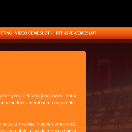
ETTING
VIDEO CEMESLOT
RTP-LIVE-CEMESLOT
 game yang bertanggung jawab. Kami
emudian kami membantu dengan alat
 secara finansial maupun emosional.
sikan untuk tujuan lain bukan hanya