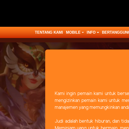
TENTANG KAMI
MOBILE
INFO
BERTANGGUN
Kami ingin pemain kami untuk bers
mengizinkan pemain kami untuk me
manajemen yang memungkinkan anda 
Judi adalah bentuk hiburan, dan ti
Meminjam uang untuk bermain, mengh