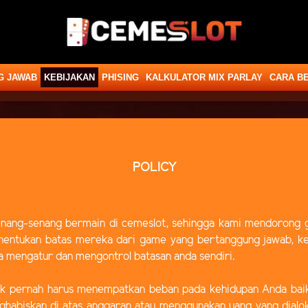
G JAWAB
KEBIJAKAN
PHISING
KALKULATOR MIX PARLAY
CARA B
POLICY
enang-senang bermain di cemeslot, sehingga kami mendorong
nentukan batas mereka dari game yang bertanggung jawab, k
mengatur dan mengontrol batasan anda sendiri.
dak pernah harus menempatkan beban pada kehidupan Anda baik
abiskan di atas anggaran atau menggunakan uang yang dialoka