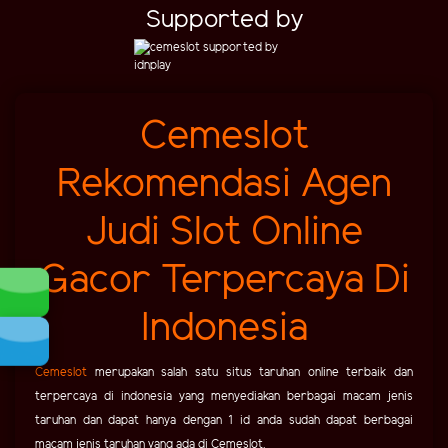
Supported by
Cemeslot
Rekomendasi Agen
Judi Slot Online
Gacor Terpercaya Di
Indonesia
Cemeslot
merupakan salah satu situs taruhan online terbaik dan
terpercaya di indonesia yang menyediakan berbagai macam jenis
taruhan dan dapat hanya dengan 1 id anda sudah dapat berbagai
macam jenis taruhan yang ada di Cemeslot.