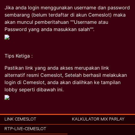
Jika anda login menggunakan username dan password
sembarang (belum terdaftar di akun Cemeslot) maka
akan muncul pemberitahuan ""Username atau
Password yang anda masukkan salah"".
Tips Ketiga :
Pastikan link yang anda akses merupakan link
alternatif resmi Cemeslot, Setelah berhasil melakukan
login di Cemeslot, anda akan dialihkan ke tampilan
lobby seperti dibawah ini.
LINK CEMESLOT
KALKULATOR MIX PARLAY
RTP-LIVE-CEMESLOT